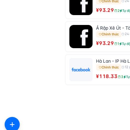
24 
Chính thức
¥93.29
2
Tự đ
Ả Rập Xê Út - T
24 
Chính thức
¥93.29
1
Tự đ
Hà Lan - IP Hà 
12 
Chính thức
¥118.33
3
Tự