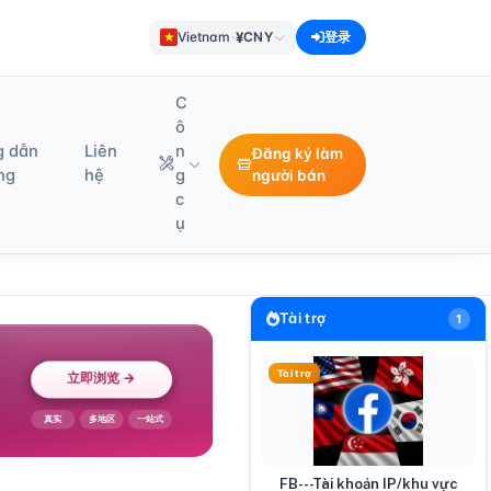
¥
Vietnam
·
CNY
登录
C
ô
g dẫn
Liên
n
Đăng ký làm
ng
hệ
g
người bán
c
ụ
Tài trợ
1
Tài trợ
FB---Tài khoản IP/khu vực