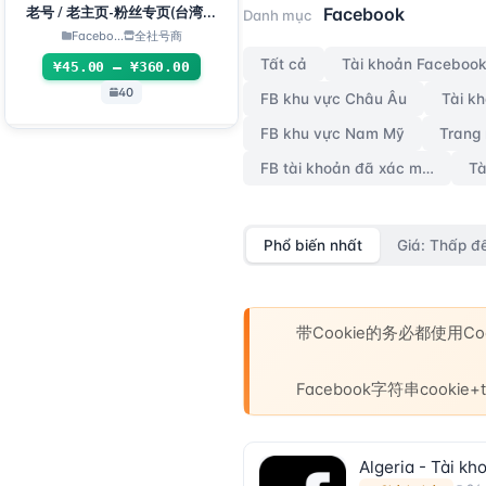
FB Trung
Facebook
老号 / 老主页-粉丝专页(台湾主
Danh mục
页，随机地区主页)
Facebo...
全社号商
Tất cả
¥45.00 – ¥360.00
40
FB khu vực Châu Âu
Tài k
FB khu vực Nam Mỹ
Trang
FB tài khoản đã xác minh 3 bước
Phổ biến nhất
Giá: Thấp đ
带Cookie的务必都使用
Facebook字符串cooki
Algeria - Tài k