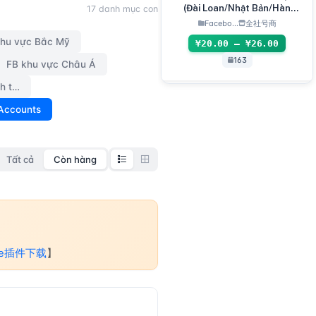
 Nam Bộ Old Accou
(Đài Loan/Nhật Bản/Hàn
17 danh mục con
Quốc/Mỹ/Singapore)
Facebo...
全社号商
khu vực Bắc Mỹ
¥20.00 – ¥26.00
163
FB khu vực Châu Á
FB đã xác minh danh tính lần 2
 Accounts
Tất cả
Còn hàng
me插件下载
】