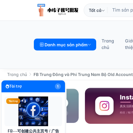
Tất cả
Trang
Giớ
Danh mục sản phẩm
chủ
thi
Trang chủ
FB Trung Đông và Phi Trung Nam Bộ Old Account
Tài trợ
1
Tài trợ
FB---可创建公共主页号 / 广告