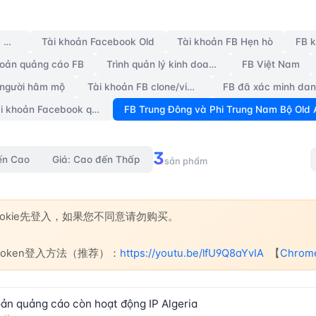
 Đông và Phi Trung
Tài khoản Facebook mới
Tài khoản Facebook Old
Tài khoản FB Hẹn hò
FB 
hoản quảng cáo FB
Trình quản lý kinh doanh BM
FB Việt Nam
 người hâm mộ
Tài khoản FB clone/via hack
Tài khoản Facebook quốc gia ngẫu nhiên cũ [chưa bật 2FA]
FB Trung Đông và Phi Trung Nam Bộ Old
3
ến Cao
Giá: Cao đến Thấp
sản phẩm
Cookie先登入，如果您不同意请勿购买。
e+token登入方法（推荐）：
https://youtu.be/lfU9Q8aYvIA
【
Chro
hoản quảng cáo còn hoạt động IP Algeria