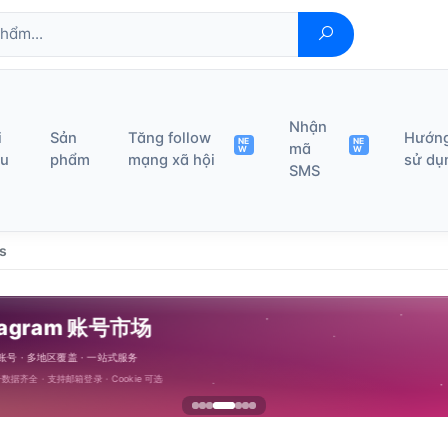
Nhận
i
Sản
Tăng follow
Hướn
NE
NE
mã
W
W
ệu
phẩm
mạng xã hội
sử dụ
SMS
s