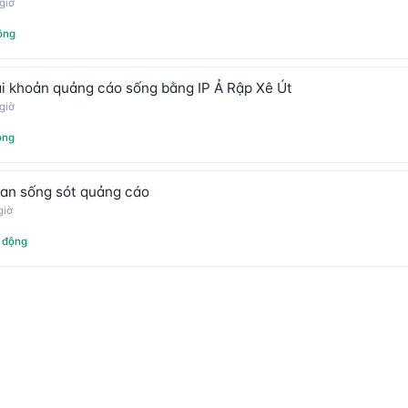
giờ
ộng
ài khoản quảng cáo sống bằng IP Ả Rập Xê Út
giờ
ộng
Lan sống sót quảng cáo
giờ
 động