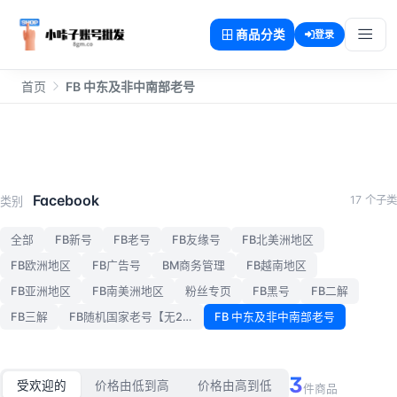
商品分类
登录
首页
FB 中东及非中南部老号
FB 中东及非中南部老号
Facebook
17 个子类
类别
全部
FB新号
FB老号
FB友缘号
FB北美洲地区
FB欧洲地区
FB广告号
BM商务管理
FB越南地区
FB亚洲地区
FB南美洲地区
粉丝专页
FB黑号
FB二解
FB三解
FB随机国家老号【无2FA】
FB 中东及非中南部老号
3
受欢迎的
价格由低到高
价格由高到低
件商品