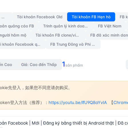
 FB Hẹn hò
Tài khoản Facebook mới
Tài khoản Facebook Old
Tài khoản FB Hẹn hò
FB 
hoản quảng cáo FB
Trình quản lý kinh doanh BM
FB Việt Nam
 người hâm mộ
Tài khoản FB clone/via hack
Tài khoản Facebook quốc gia ngẫu nhiên cũ [chưa bật 2FA]
FB Trung Đông và Phi Trung Nam Bộ Old Accounts
1
ến Cao
Giá: Cao đến Thấp
sản phẩm
Cookie先登入，如果您不同意请勿购买。
e+token登入方法（推荐）：
https://youtu.be/lfU9Q8aYvIA
【
Chro
ản Facebook | Mới | Đăng ký bằng thiết bị Android thật | Đã c