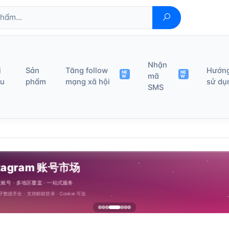
Nhận
i
Sản
Tăng follow
Hướn
NE
NE
mã
W
W
ệu
phẩm
mạng xã hội
sử dụ
SMS