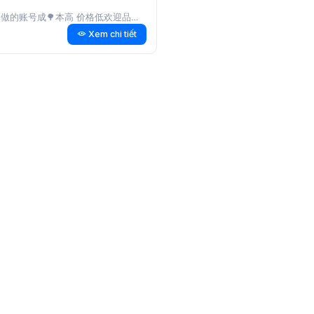
做的账号成🌳本高 价格低欢迎品鉴❤️|
2.
工作室一手自做🎱无敌牛逼🍄开启2FA
Xem chi tiết