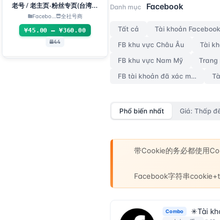
Tài khoản
Facebook
老号 / 老主页-粉丝专页(台湾主
Danh mục
页，随机地区主页)
Facebo...
全社号商
Tất cả
¥45.00 – ¥360.00
44
FB khu vực Châu Âu
Tài k
FB khu vực Nam Mỹ
Trang
FB tài khoản đã xác minh 3 bước
Phổ biến nhất
Giá: Thấp đ
带Cookie的务必都使用
Facebook字符串cooki
✳Tài kho
Combo