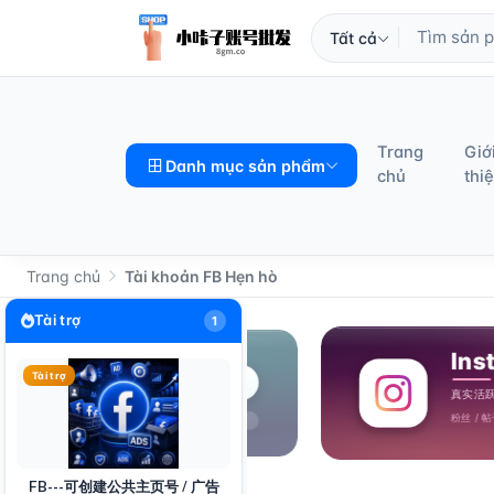
Tất cả
Trang
Giớ
Danh mục sản phẩm
chủ
thi
Trang chủ
Tài khoản FB Hẹn hò
Tài trợ
1
Tài trợ
FB---可创建公共主页号 / 广告