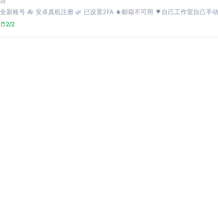
giờ
☘️ 全新账号 🎋 安卓真机注册 🌿 已设置2FA 🌵邮箱不可用 🌳自己工作室自己手动
2/2