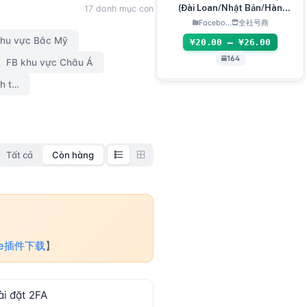
(Đài Loan/Nhật Bản/Hàn
17 danh mục con
Quốc/Mỹ/Singapore)
Facebo...
全社号商
khu vực Bắc Mỹ
¥20.00 – ¥26.00
164
FB khu vực Châu Á
FB đã xác minh danh tính lần 2
Tất cả
Còn hàng
me插件下载
】
ài đặt 2FA