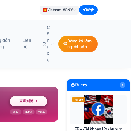
¥
Vietnam
·
CNY
登录
C
ô
g dẫn
Liên
n
Đăng ký làm
ng
hệ
g
người bán
c
ụ
Tài trợ
1
Tài trợ
FB---Tài khoản IP/khu vực