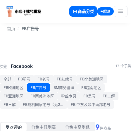
商品分类
登录
首页
FB广告号
FB广告号
Facebook
17 个子类
类别
全部
FB新号
FB老号
FB友缘号
FB北美洲地区
FB欧洲地区
FB广告号
BM商务管理
FB越南地区
FB亚洲地区
FB南美洲地区
粉丝专页
FB黑号
FB二解
FB三解
FB随机国家老号【无2FA】
FB 中东及非中南部老号
9
受欢迎的
价格由低到高
价格由高到低
件商品